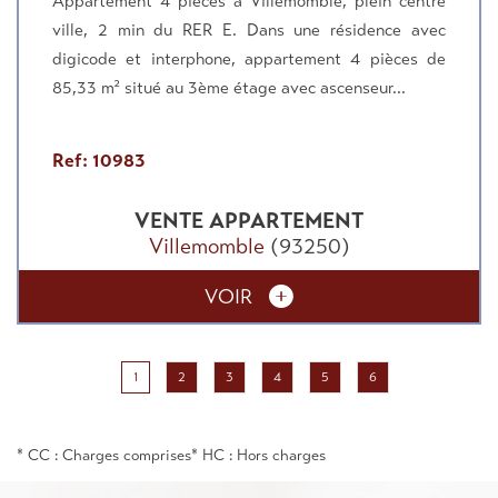
Appartement 4 pièces à Villemomble, plein centre
ville, 2 min du RER E. Dans une résidence avec
digicode et interphone, appartement 4 pièces de
85,33 m² situé au 3ème étage avec ascenseur...
Ref: 10983
VENTE
APPARTEMENT
Villemomble
(93250)
VOIR
1
2
3
4
5
6
* CC : Charges comprises
* HC : Hors charges