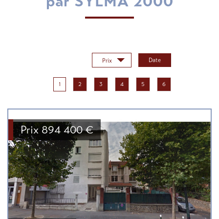
par SYLMA 2000
Trier par :
Date
Prix
1
2
3
4
5
6
Prix
894 400
€