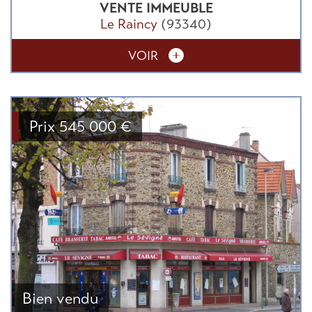
VENTE
IMMEUBLE
Le Raincy
(93340)
VOIR
Prix
545 000
€
Bien vendu