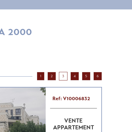
MA 2000
1
2
3
4
5
6
Ref: V10006832
VENTE
APPARTEMENT