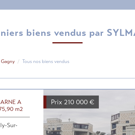
erniers biens vendus par SYL
t Gagny
Tous nos biens vendus
Prix
210 000
€
MARNE A
75,90 m2
ly-Sur-