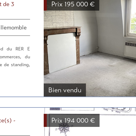
Prix
195 000
€
 de 3
illemomble
ied du RER E
ommerces, du
e de standing,
Bien vendu
Prix
194 000
€
e(s) -