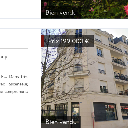
Bien vendu
Prix
199 000
€
ncy
E... Dans très
ec ascenseur,
ge comprenant:
Bien vendu