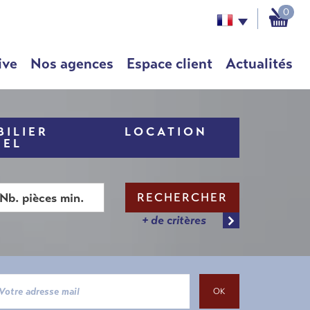
0
ive
Nos agences
Espace client
Actualités
ILIER
LOCATION
NEL
RECHERCHER
+ de critères
OK