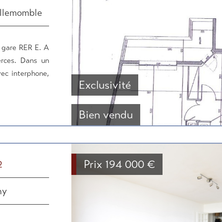
illemomble
 gare RER E. A
rces. Dans un
ec interphone,
Exclusivité
Bien vendu
Prix
194 000
€
2
ny