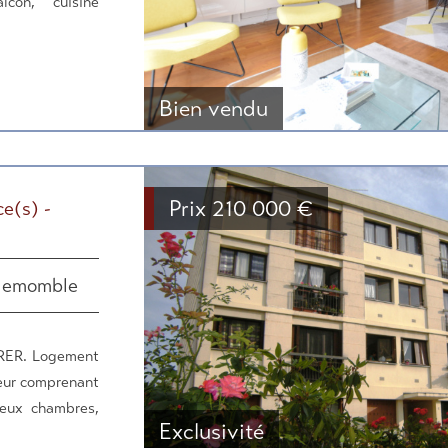
con, cuisine
Bien vendu
Prix
210 000
€
e(s) -
llemomble
 RER. Logement
eur comprenant
deux chambres,
Exclusivité