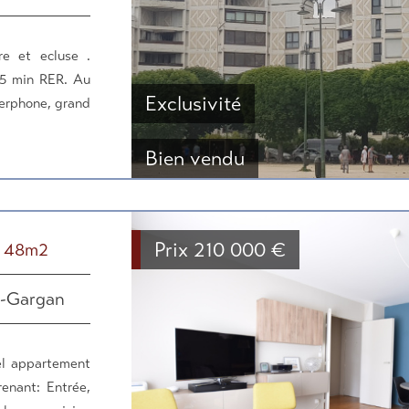
e et ecluse .
15 min RER. Au
Exclusivité
terphone, grand
Bien vendu
Prix
210 000
€
s 48m2
y-Gargan
el appartement
enant: Entrée,