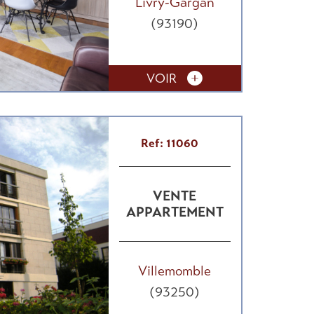
Livry-Gargan
(93190)
VOIR
Ref: 11060
VENTE
APPARTEMENT
Villemomble
(93250)