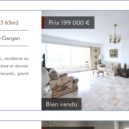
Prix
199 000
€
/F3 63m2
y-Gargan
...résidence au
3ème et dernier
lacards, grand
Bien vendu