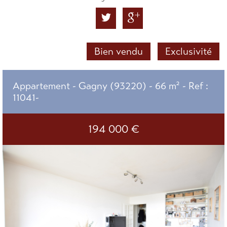
Bien vendu
Exclusivité
Appartement - Gagny (93220) - 66 m² -
Ref :
11041-
194 000
€