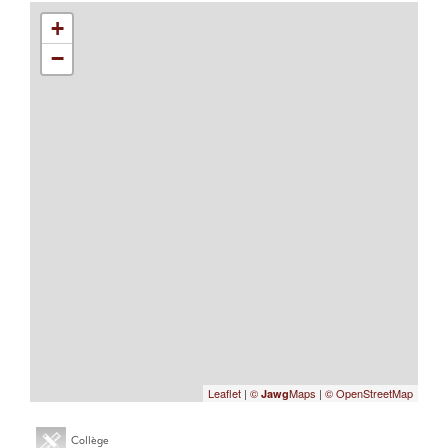
+
−
Leaflet
|
©
Maps
|
© OpenStreetMap
Jawg
Collège