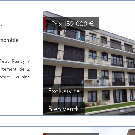
Prix
159 000
€
.
emomble
etit Raincy 7
artement de 2
card, cuisine
Exclusivité
Bien vendu