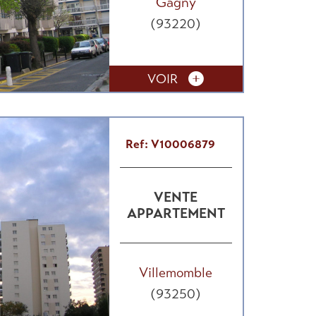
Gagny
(93220)
VOIR
Ref: V10006879
VENTE
APPARTEMENT
Villemomble
(93250)