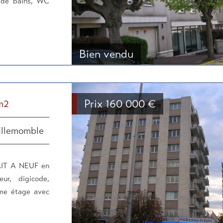
e de bains, WC
Bien vendu
Prix
160 000
€
m2
illemomble
FAIT A NEUF en
ur, digicode,
me étage avec