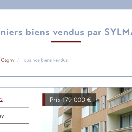
erniers biens vendus par SYL
t Gagny
Tous nos biens vendus
Prix
179 000
€
m2
ny