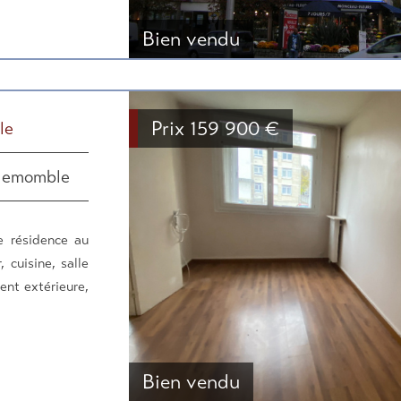
Bien vendu
Prix
159 900
€
le
llemomble
 résidence au
 cuisine, salle
nt extérieure,
Bien vendu