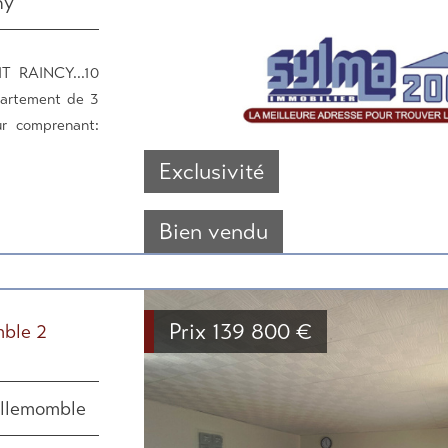
ny
 RAINCY...10
artement de 3
r comprenant:
Exclusivité
Bien vendu
Prix
139 800
€
ble 2
illemomble