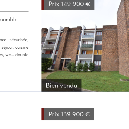
Prix
149 900
€
emomble
ce sécurisée,
séjour, cuisine
s, wc... double
Bien vendu
Prix
139 900
€