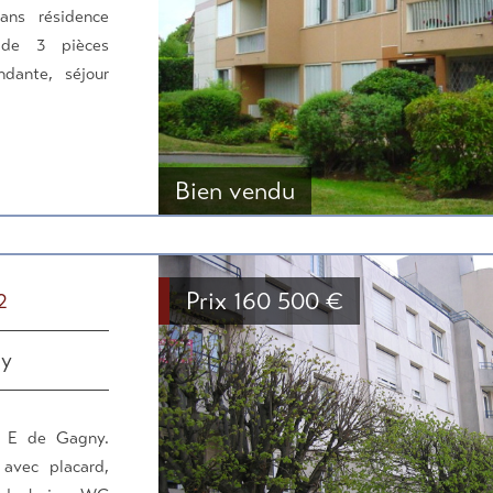
ns résidence
 de 3 pièces
ndante, séjour
Bien vendu
Prix
160 500
€
2
ny
R E de Gagny.
avec placard,