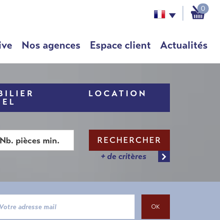
0
ive
Nos agences
Espace client
Actualités
ILIER
LOCATION
NEL
RECHERCHER
+ de critères
OK