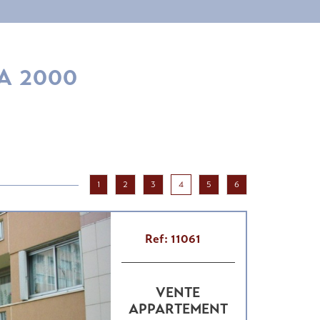
MA 2000
1
2
3
4
5
6
Ref: 11061
VENTE
APPARTEMENT