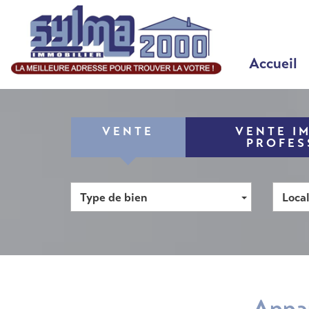
Accueil
VENTE
VENTE I
PROFES
Type de bien
Local
app