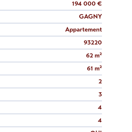
194 000 €
GAGNY
Appartement
93220
62 m²
61 m²
2
3
4
4