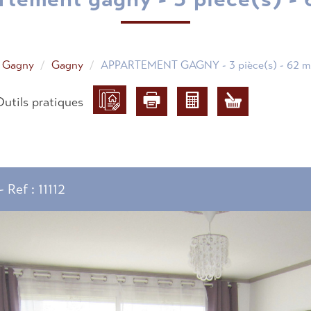
t Gagny
Gagny
APPARTEMENT GAGNY - 3 pièce(s) - 62 m
Outils pratiques
 -
Ref : 11112