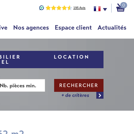
0
ive
Nos agences
Espace client
Actualités
ILIER
LOCATION
NEL
RECHERCHER
+ de critères
 62 m2