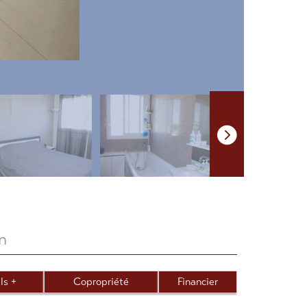
en
ls +
Copropriété
Financier