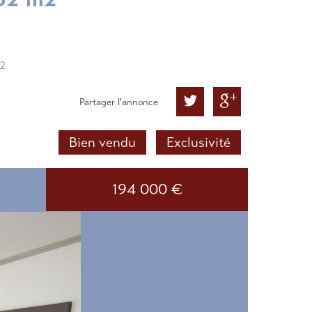
2
Partager l'annonce
Bien vendu
Exclusivité
194 000
€