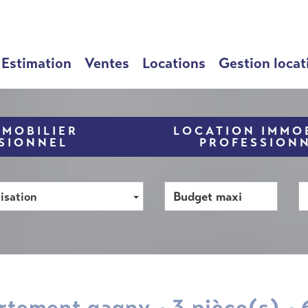
Estimation
Ventes
Locations
Gestion locat
MMOBILIER
LOCATION IMMOB
SIONNEL
PROFESSION
isation
artement gagny - 3 pièce(s) -