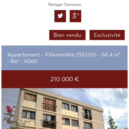
Partager l'annonce
Bien vendu
Exclusivité
Appartement - Villemomble (93250) - 66.4 m²
-
Ref : 11060
210 000
€