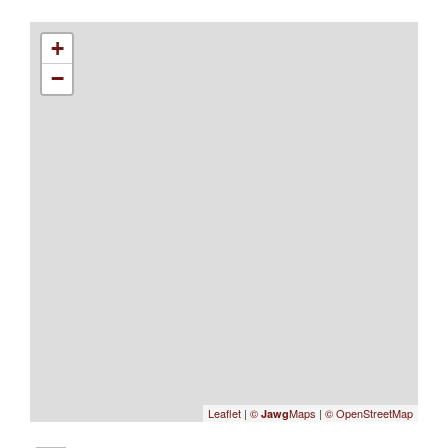
+
−
Leaflet
|
©
Maps
|
© OpenStreetMap
Jawg