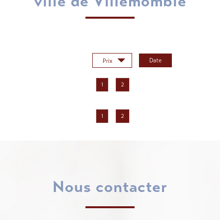
ville de Villemomble
Trier par :
Date
Prix
1
2
1
2
Nous contacter