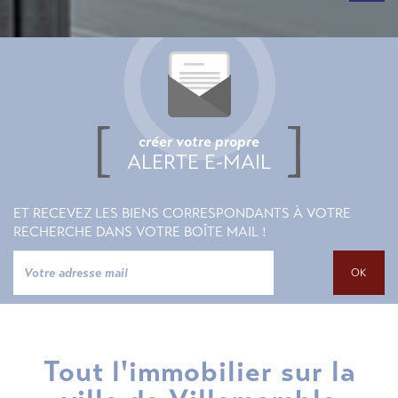
créer votre propre
ALERTE E-MAIL
ET RECEVEZ LES BIENS CORRESPONDANTS À VOTRE
RECHERCHE DANS VOTRE BOÎTE MAIL !
OK
Tout l'immobilier sur la