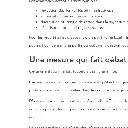
Les avantages potentiels sont multiples :
réduction des formalités administratives ;
accélération des remises en location ;
diminution du risque de retard dans la signature 
sécurisation du suivi réglementaire.
Pour les propriétaires disposant d'un patrimoine locatif i
pourrait compenser une partie du coût de la gestion loca
Une mesure qui fait débat
Cette orientation ne fait toutefois pas l'unanimité.
Certains acteurs du secteur considèrent qu'il est logique
professionnels de l'immobilier dans le contrôle de la qual
D'autres estiment au contraire qu'une telle différence de
entre les propriétaires qui gèrent eux-mêmes leurs biens
agence.
Le débat est donc loin d'être clos, d'autant que la décis