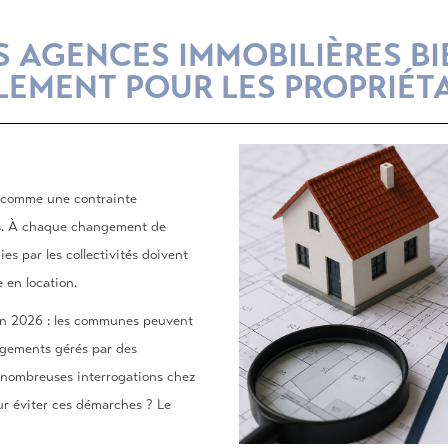
ES AGENCES IMMOBILIÈRES B
LEMENT POUR LES PROPRIÉT
é comme une contrainte
rs. À chaque changement de
es par les collectivités doivent
e en location.
uin 2026 : les communes peuvent
ogements gérés par des
e nombreuses interrogations chez
our éviter ces démarches ? Le