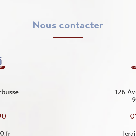
nous contacter
rbusse
126 Av
9
90
0
0.fr
lera