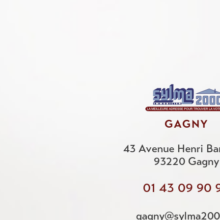
GAGNY
43 Avenue Henri Ba
93220
Gagny
01 43 09 90 
gagny@sylma200