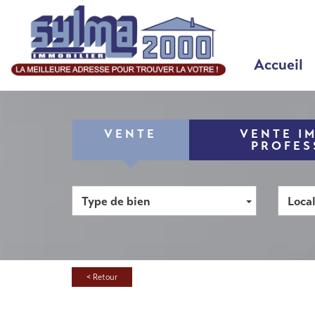
Accueil
VENTE
VENTE I
PROFES
Type de bien
Local
< Retour