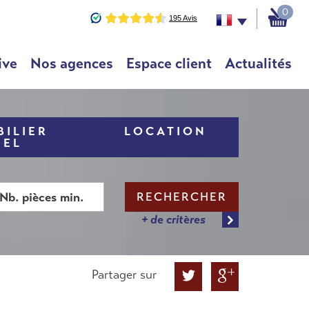
0
ive
Nos agences
Espace client
Actualités
ILIER
LOCATION
NEL
RECHERCHER
+ de critères
Partager sur