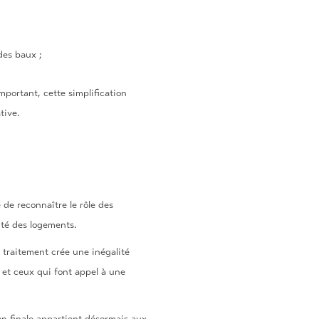
des baux ;
mportant, cette simplification
tive.
 de reconnaître le rôle des
ité des logements.
 traitement crée une inégalité
 et ceux qui font appel à une
ion finale appartient désormais aux