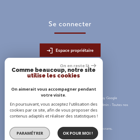
se connecter
Espace propriétaire
On en reste là
Comme beaucoup, notre site
utilise les cookies
On aimerait vous accompagner pendant
votre visite.
© 2026 | Tous droits réservés | Traduction powered by Google
En poursuivant, vous acceptez l'utilisation des
Plan du site
-
Mentions légales
-
Nos honoraires
-
Liens
-
Admin
-
Toutes nos
cookies par ce site, afin de vous proposer des
annonces
contenus adaptés et réaliser des statistiques !
Site internet compatible multi-supports,
un seul site adaptable à tous les types d'écrans.
PARAMÉTRER
OK POUR MOI !