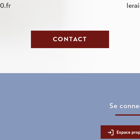
0.fr
lera
CONTACT
se conne
Espace prop