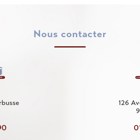
nous contacter
rbusse
126 Av
9
90
0