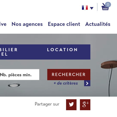
0
ive
Nos agences
Espace client
Actualités
ILIER
LOCATION
NEL
RECHERCHER
+ de critères
Partager sur