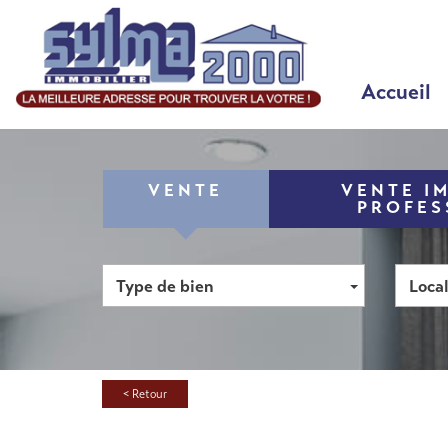
Accueil
VENTE
VENTE I
PROFES
Type de bien
Local
< Retour