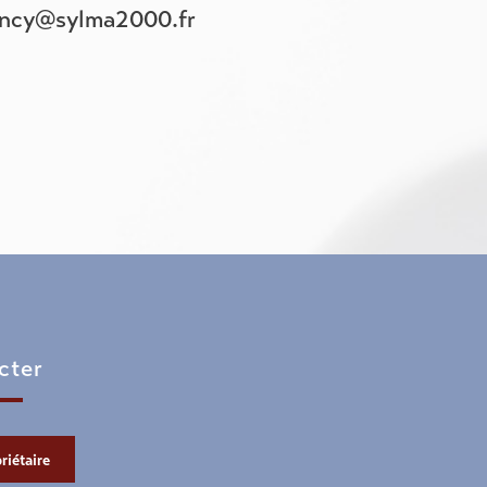
incy@sylma2000.fr
cter
riétaire