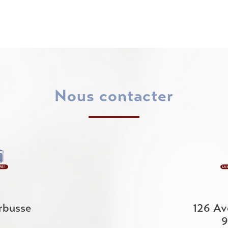
nous contacter
rbusse
126 Av
9