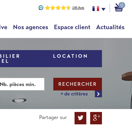
0
ive
Nos agences
Espace client
Actualités
ILIER
LOCATION
NEL
RECHERCHER
+ de critères
Partager sur