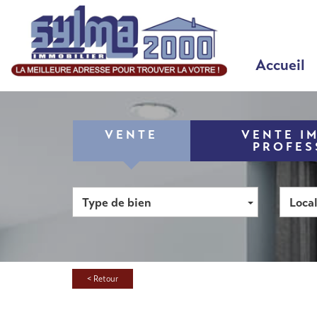
Accueil
VENTE
VENTE I
PROFES
Type de bien
Local
< Retour