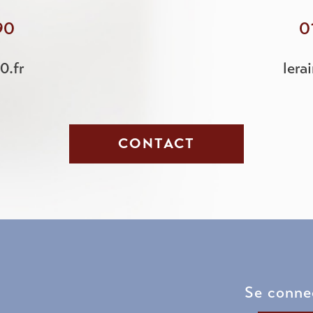
90
0
0.fr
lera
CONTACT
se conne