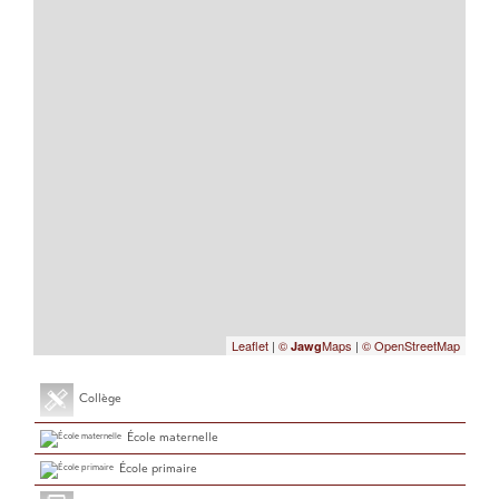
Leaflet
|
©
Maps
|
© OpenStreetMap
Jawg
Collège
École maternelle
École primaire