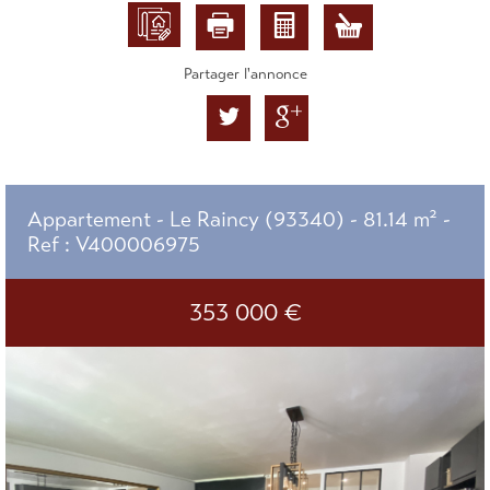
Partager l'annonce
Appartement - Le Raincy (93340) - 81.14 m² -
Ref : V400006975
353 000
€