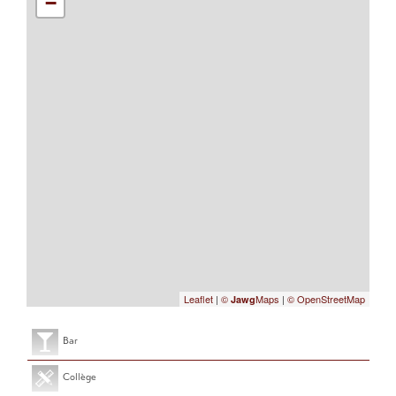
−
Leaflet
|
©
Maps
|
© OpenStreetMap
Jawg
Bar
Collège