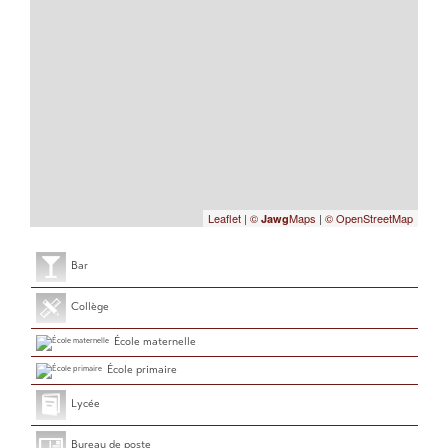
Leaflet
|
©
Maps
|
© OpenStreetMap
Jawg
Bar
Collège
École maternelle
École primaire
Lycée
Bureau de poste