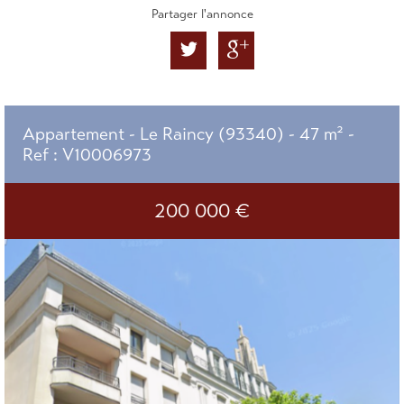
Partager l'annonce
Appartement - Le Raincy (93340) - 47 m² -
Ref : V10006973
200 000
€