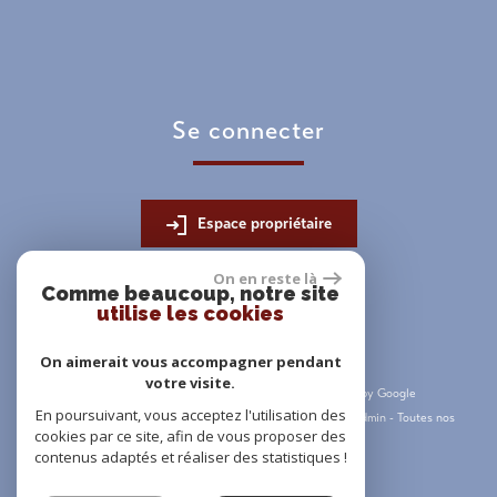
se connecter
Espace propriétaire
On en reste là
Comme beaucoup, notre site
utilise les cookies
On aimerait vous accompagner pendant
votre visite.
© 2026 | Tous droits réservés | Traduction powered by Google
En poursuivant, vous acceptez l'utilisation des
Plan du site
-
Mentions légales
-
Nos honoraires
-
Liens
-
Admin
-
Toutes nos
cookies par ce site, afin de vous proposer des
annonces
contenus adaptés et réaliser des statistiques !
Site internet compatible multi-supports,