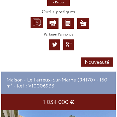
< Retour
Outils pratiques
Partager l'annonce
Nouveauté
Maison - Le Perreux-Sur-Marne (94170) - 160
m² -
Ref : V10006933
1 034 000
€