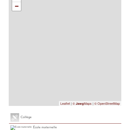
−
Leaflet
|
©
Maps
|
© OpenStreetMap
Jawg
Collège
École maternelle